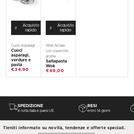
pasta
Acquisto
Acquisto
rapido
rapido
Cuoci Asparagi
Wok Acciaio
Cuoci
con coperchio
asparagi,
aroma
verdure e
Saltapasta
pasta
Wok
€34,90
€69,00
SPEDIZIONE
RESI
in tutta Italia e paesi UE
entro 14 giorni
Tieniti informato su novità, tendenze e offerte speciali.