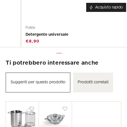
Acquisto rapido
Pulizia
Detergente universale
€8,90
Ti potrebbero interessare anche
Suggeriti per questo prodotto
Prodotti correlati
Cuoci
Fornitore:
Saltapasta
Fornitore:
asparagi,
Wok
verdure
e